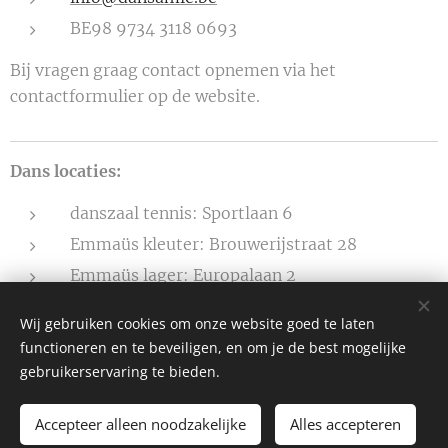
BE98 9734 3118 0693
Bij vragen graag contact opnemen via het
contactformulier op de website.
Dans locaties:
danszaal tennis: Sportlaan 6
Emmaüs kleuter: Brouwerijstraat 28
Emmaüs lager: Europalaan 2
ArtA'a: Stationsplein 25
Wij gebruiken cookies om onze website goed te laten
functioneren en te beveiligen, en om je de best mogelijke
gebruikerservaring te bieden.
DansAmie - vriendinnen met liefde voor dans
Accepteer alleen noodzakelijke
Alles accepteren
Mogelijk gemaakt door
Webnode
Cookies